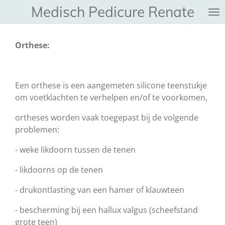
Medisch Pedicure Renate
Ga
direct
naar
Orthese:
de
hoofdinhoud
Een orthese is een aangemeten silicone teenstukje
om voetklachten te verhelpen en/of te voorkomen,
ortheses worden vaak toegepast bij de volgende
problemen:
- weke likdoorn tussen de tenen
- likdoorns op de tenen
- drukontlasting van een hamer of klauwteen
- bescherming bij een hallux valgus (scheefstand
grote teen)