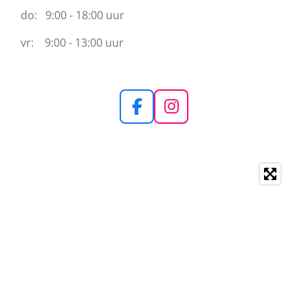
do: 9:00 - 18:00 uur
vr: 9:00 - 13:00 uur
F
I
a
n
c
s
e
t
b
a
o
g
o
r
k
a
m